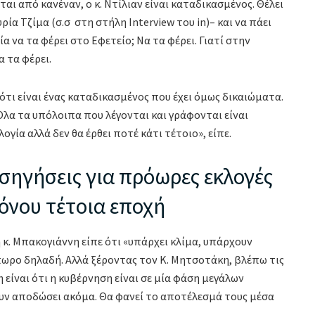
αι από κανέναν, ο κ. Ντίλιαν είναι καταδικασμένος. Θέλει
ρία Τζίμα (σ.σ στη στήλη Interview του in)– και να πάει
ία να τα φέρει στο Εφετείο; Να τα φέρει. Γιατί στην
α τα φέρει.
ότι είναι ένας καταδικασμένος που έχει όμως δικαιώματα.
Όλα τα υπόλοιπα που λέγονται και γράφονται είναι
γία αλλά δεν θα έρθει ποτέ κάτι τέτοιο», είπε.
σηγήσεις για πρόωρες εκλογές
όνου τέτοια εποχή
κ. Μπακογιάννη είπε ότι «υπάρχει κλίμα, υπάρχουν
όπωρο δηλαδή. Αλλά ξέροντας τον Κ. Μητσοτάκη, βλέπω τις
η είναι ότι η κυβέρνηση είναι σε μία φάση μεγάλων
υν αποδώσει ακόμα. Θα φανεί το αποτέλεσμά τους μέσα