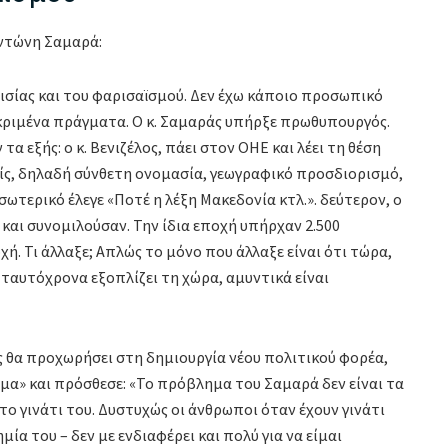
Αντώνη Σαμαρά:
ισίας και του φαρισαϊσμού. Δεν έχω κάποιο προσωπικό
εκριμένα πράγματα. Ο κ. Σαμαράς υπήρξε πρωθυπουργός.
α εξής: ο κ. Βενιζέλος, πάει στον ΟΗΕ και λέει τη θέση
είς, δηλαδή σύνθετη ονομασία, γεωγραφικό προσδιορισμό,
σωτερικό έλεγε «Ποτέ η λέξη Μακεδονία κτλ.». δεύτερον, ο
 και συνομιλούσαν. Την ίδια εποχή υπήρχαν 2.500
ή. Τι άλλαξε; Απλώς το μόνο που άλλαξε είναι ότι τώρα,
 ταυτόχρονα εξοπλίζει τη χώρα, αμυντικά είναι
 θα προχωρήσει στη δημιουργία νέου πολιτικού φορέα,
μα» και πρόσθεσε: «Το πρόβλημα του Σαμαρά δεν είναι τα
το γινάτι του. Δυστυχώς οι άνθρωποι όταν έχουν γινάτι
α του – δεν με ενδιαφέρει και πολύ για να είμαι