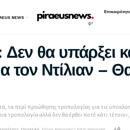
Επικαιρότητ
RAEUS NEWS
 Δεν θα υπάρξει κ
α τον Ντίλιαν – Θ
α, τα περί προώθησης τροπολογίας για τις υποκλοπέ
οια τροπολογία αλλά δεν θα έρθει ποτέ κάτι τέτοιο»,
A
καιρότητα
,
Σημαντικά
Χρόνος Ανάγνωσης:1 λεπτό ανάγνωσης
A