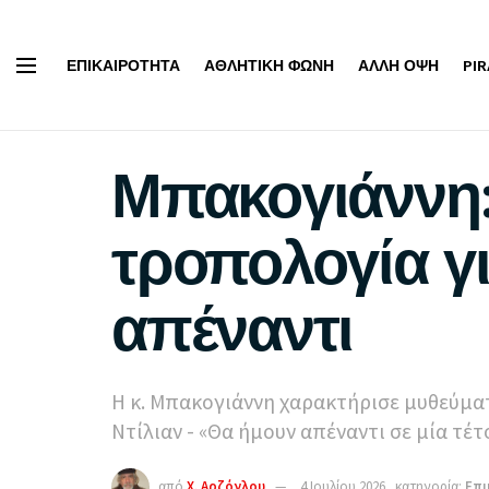
ΕΠΙΚΑΙΡΌΤΗΤΑ
ΑΘΛΗΤΙΚΉ ΦΩΝΉ
ΆΛΛΗ ΌΨΗ
PI
Μπακογιάννη:
τροπολογία γι
απέναντι
Η κ. Μπακογιάννη χαρακτήρισε μυθεύματ
Ντίλιαν - «Θα ήμουν απέναντι σε μία τέτ
από
Χ. Αρζόγλου
4 Ιουλίου 2026
κατηγορία:
Επι