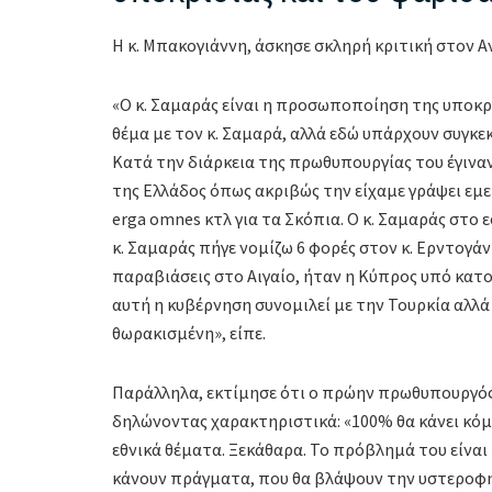
Η κ. Μπακογιάννη, άσκησε σκληρή κριτική στον 
«Ο κ. Σαμαράς είναι η προσωποποίηση της υποκρ
θέμα με τον κ. Σαμαρά, αλλά εδώ υπάρχουν συγκ
Κατά την διάρκεια της πρωθυπουργίας του έγιναν τ
της Ελλάδος όπως ακριβώς την είχαμε γράψει εμ
erga omnes κτλ για τα Σκόπια. Ο κ. Σαμαράς στο ε
κ. Σαμαράς πήγε νομίζω 6 φορές στον κ. Ερντογάν
παραβιάσεις στο Αιγαίο, ήταν η Κύπρος υπό κατοχ
αυτή η κυβέρνηση συνομιλεί με την Τουρκία αλλά
θωρακισμένη», είπε.
Παράλληλα, εκτίμησε ότι ο πρώην πρωθυπουργός
δηλώνοντας χαρακτηριστικά: «100% θα κάνει κόμ
εθνικά θέματα. Ξεκάθαρα. Το πρόβλημά του είναι 
κάνουν πράγματα, που θα βλάψουν την υστεροφημί