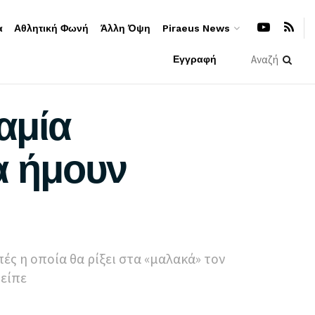
α
Αθλητική Φωνή
Άλλη Όψη
Piraeus News
Εγγραφή
αμία
α ήμουν
ς η οποία θα ρίξει στα «μαλακά» τον
 είπε