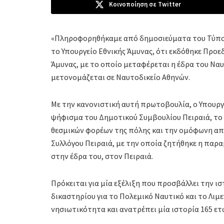
Κοινοποίηση σε Twitter
«Πληροφορηθήκαμε από δημοσιεύματα του Τύπου
το Υπουργείο Εθνικής Άμυνας, ότι εκδόθηκε Προε
Άμυνας, με το οποίο μεταφέρεται η έδρα του Ναυ
μετονομάζεται σε Ναυτοδικείο Αθηνών.
Με την κανονιστική αυτή πρωτοβουλία, ο Υπουρ
ψήφισμα του Δημοτικού Συμβουλίου Πειραιά, το
θεσμικών φορέων της πόλης και την ομόφωνη απ
Συλλόγου Πειραιά, με την οποία ζητήθηκε η παρ
στην έδρα του, στον Πειραιά.
Πρόκειται για μία εξέλιξη που προσβάλλει την ισ
δικαστηρίου για το Πολεμικό Ναυτικό και το Λιμε
νησιωτικότητα και ανατρέπει μία ιστορία 165 ετ