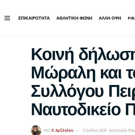
ΕΠΙΚΑΙΡΌΤΗΤΑ
ΑΘΛΗΤΙΚΉ ΦΩΝΉ
ΆΛΛΗ ΌΨΗ
PI
Κοινή δήλωση
Μώραλη και τ
Συλλόγου Πει
Ναυτοδικείο Π
από
Χ. Αρζόγλου
5 Ιουλίου 2026
κατηγορία:
Πει