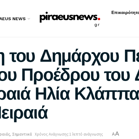
Επικαιρότητ
RAEUS NEWS
 του Δημάρχου Πε
ου Προέδρου του 
ραιά Ηλία Κλάππα 
ειραιά
A
ραιάς
,
Σημαντικά
Χρόνος Ανάγνωσης:1 λεπτό ανάγνωσης
A