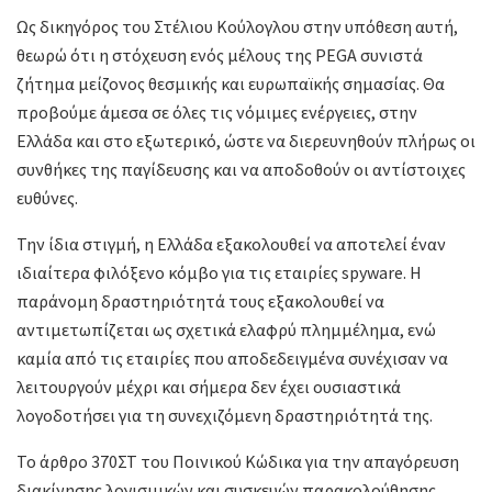
Ως δικηγόρος του Στέλιου Κούλογλου στην υπόθεση αυτή,
θεωρώ ότι η στόχευση ενός μέλους της PEGA συνιστά
ζήτημα μείζονος θεσμικής και ευρωπαϊκής σημασίας. Θα
προβούμε άμεσα σε όλες τις νόμιμες ενέργειες, στην
Ελλάδα και στο εξωτερικό, ώστε να διερευνηθούν πλήρως οι
συνθήκες της παγίδευσης και να αποδοθούν οι αντίστοιχες
ευθύνες.
Την ίδια στιγμή, η Ελλάδα εξακολουθεί να αποτελεί έναν
ιδιαίτερα φιλόξενο κόμβο για τις εταιρίες spyware. Η
παράνομη δραστηριότητά τους εξακολουθεί να
αντιμετωπίζεται ως σχετικά ελαφρύ πλημμέλημα, ενώ
καμία από τις εταιρίες που αποδεδειγμένα συνέχισαν να
λειτουργούν μέχρι και σήμερα δεν έχει ουσιαστικά
λογοδοτήσει για τη συνεχιζόμενη δραστηριότητά της.
Το άρθρο 370ΣΤ του Ποινικού Κώδικα για την απαγόρευση
διακίνησης λογισμικών και συσκευών παρακολούθησης