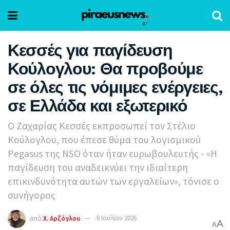
Κεσσές για παγίδευση
Κούλογλου: Θα προβούμε
σε όλες τις νόμιμες ενέργειες,
σε Ελλάδα και εξωτερικό
Ο Ζαχαρίας Κεσσές εκπροσωπεί τον Στέλιο
Κούλογλου, που έπεσε θύμα του λογισμικού
Pegasus της NSO όταν ήταν ευρωβουλευτής - «Η
παγίδευση του αναδεικνύει την ιδιαίτερη
επικινδυνότητα αυτών των εργαλείων», τόνισε ο
συνήγορος
από
Χ. Αρζόγλου
6 Ιουλίου 2026
A
A