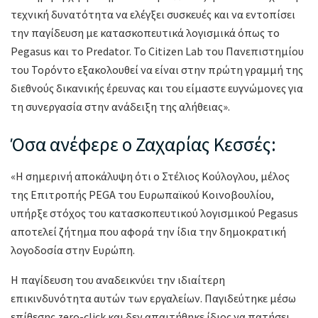
τεχνική δυνατότητα να ελέγξει συσκευές και να εντοπίσει
την παγίδευση με κατασκοπευτικά λογισμικά όπως το
Pegasus και το Predator. Το Citizen Lab του Πανεπιστημίου
του Τορόντο εξακολουθεί να είναι στην πρώτη γραμμή της
διεθνούς δικανικής έρευνας και του είμαστε ευγνώμονες για
τη συνεργασία στην ανάδειξη της αλήθειας».
Όσα ανέφερε ο Ζαχαρίας Κεσσές:
«Η σημερινή αποκάλυψη ότι ο Στέλιος Κούλογλου, μέλος
της Επιτροπής PEGA του Ευρωπαϊκού Κοινοβουλίου,
υπήρξε στόχος του κατασκοπευτικού λογισμικού Pegasus
αποτελεί ζήτημα που αφορά την ίδια την δημοκρατική
λογοδοσία στην Ευρώπη.
Η παγίδευση του αναδεικνύει την ιδιαίτερη
επικινδυνότητα αυτών των εργαλείων. Παγιδεύτηκε μέσω
επίθεσης zero-click και δεν απαιτήθηκε ίδιος να πατήσει