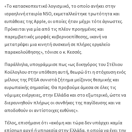
«Το κατασκοπευτικό λογισμικό, το οποίο ανήκει στην
ισραηλινή εταιρία NSO, εκμεταλλεύτηκε τρωτότητα και
ευπάθειες της Apple, οι οποίες ήταν μέχρι τότε άγνωστες.
Πρόκειται για μία από τις πλέον προηγμένες και
παρεμβατικές μορφές κυβερνοεπίθεσης, ικανή να
μετατρέψει μια κινητή συσκευή σε πλήρες εργαλείο
παρακολούθησης», τόνισε ο κ. Κεσσές.
Παράλληλα, υπογράμμισε πως «ως δικηγόρος του Στέλιου
Κούλογλου στην υπόθεση αυτή, θεωρώ ότι η στόχευση ενός
μέλους της PEGA συνιστά ζήτημα μείζονος θεσμικής και
ευρωπαϊκής σημασίας. Θα προβούμε άμεσα σε όλες τις
νόμιμες ενέργειες, στην Ελλάδα και στο εξωτερικό, ώστε να
διερευνηθούν πλήρως οι συνθήκες της παγίδευσης και να
αποδοθούν οι αντίστοιχες ευθύνες».
Τέλος, επισήμανε ότι «ακόμη και τώρα δεν υπάρχει καμία
επίσημη αρχή ή υπηρεσία στην Ελλάδα, η οποία να έχει την