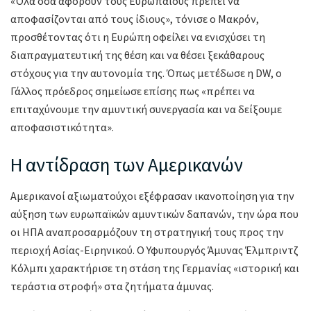
«Όλα όσα αφορούν τους Ευρωπαίους πρέπει να
αποφασίζονται από τους ίδιους», τόνισε ο Μακρόν,
προσθέτοντας ότι η Ευρώπη οφείλει να ενισχύσει τη
διαπραγματευτική της θέση και να θέσει ξεκάθαρους
στόχους για την αυτονομία της. Όπως μετέδωσε η DW, ο
Γάλλος πρόεδρος σημείωσε επίσης πως «πρέπει να
επιταχύνουμε την αμυντική συνεργασία και να δείξουμε
αποφασιστικότητα».
Η αντίδραση των Αμερικανών
Αμερικανοί αξιωματούχοι εξέφρασαν ικανοποίηση για την
αύξηση των ευρωπαϊκών αμυντικών δαπανών, την ώρα που
οι ΗΠΑ αναπροσαρμόζουν τη στρατηγική τους προς την
περιοχή Ασίας-Ειρηνικού. Ο Υφυπουργός Άμυνας Έλμπριντζ
Κόλμπι χαρακτήρισε τη στάση της Γερμανίας «ιστορική και
τεράστια στροφή» στα ζητήματα άμυνας.