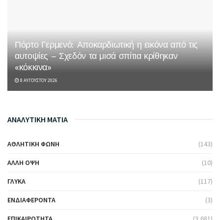
Πόρτο Γερμενό: Αποκαρδιωτική η εικόνα από τις
αυτοψίες – Σχεδόν τα μισά σπίτια κρίθηκαν
«κόκκινα»
8 ΑΥΓΟΎΣΤΟΥ 2026
ΑΝΑΛΥΤΙΚΗ ΜΑΤΙΑ
ΑΘΛΗΤΙΚΉ ΦΩΝΉ
(143)
ΆΛΛΗ ΌΨΗ
(10)
ΓΛΥΚΆ
(117)
ΕΝΔΙΑΦΈΡΟΝΤΑ
(3)
ΕΠΙΚΑΙΡΌΤΗΤΑ
(3,681)