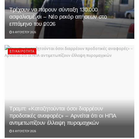
Τρέχουν να πάρουν σύνταξη 130.000
ασφαλισμένοι – Νέο ρεκόρ αιτήσεων στο
επτάμηνο του 2026
9 ΑΥΓΟΎΣΤΟΥ 2026
ΕΠΙΚΑΙΡΌΤΗΤΑ
Τραμπ: «Καταζητούνται όσοι διαρρέουν
προδοτικές αναφορές» – Αρνείται ότι οι ΗΠΑ
αντιμετωπίζουν έλλειψη πυρομαχικών
8 ΑΥΓΟΎΣΤΟΥ 2026