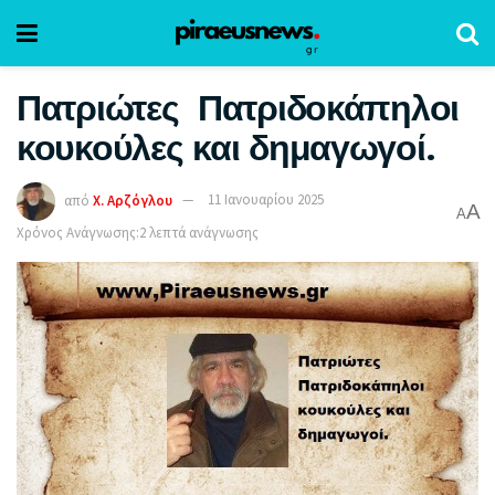
Πατριώτες Πατριδοκάπηλοι
κουκούλες και δημαγωγοί.
από
Χ. Αρζόγλου
11 Ιανουαρίου 2025
A
A
Χρόνος Ανάγνωσης:2 λεπτά ανάγνωσης