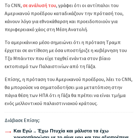
Το CNN,
σε ανάλυσή του
, γράφει ότι οι αντίπαλοι του
Αμερικανού προέδρου καταδικάζουν την πρότασή του,
κάνουν λόγο για εθνοκάθαρση και προειδοποιούν για
περιφερειακό χάος στη Μέση Ανατολή.
Το αμερικάνικο μέσο σημειώνει ότι η πρόταση Τραμπ
έρχεται σε αντίθεση με όσα υποστήριζε η κυβέρνηση του
Τζο Μπάιντεν που είχε ταχθεί ενάντια στον βίαιο
εκτοπισμό των Παλαιστινίων από τη Γάζα.
Επίσης, η πρόταση του Αμερικανού προέδρου, λέει το CNN,
θα μπορούσε να σηματοδοτήσει μια μετατόπιση στην
πάγια θέση των ΗΠΑ ότι η Γάζα θα πρέπει να είναι τμήμα
ενός μελλοντικού παλαιστινιακού κράτους.
Διάβασε Επίσης:
Και Εγώ .. Έχω Πτυχία και μάλιστα τα έχω
χρυσοπληρώσει με το αίμα μου και την αξιοπρέπεια