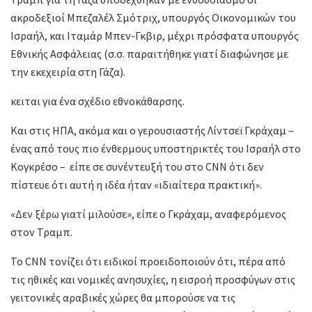
ακροδεξιοί Μπεζαλέλ Σμότριχ, υπουργός Οικονομικών του
Ισραήλ, και Ιταμάρ Μπεν-Γκβιρ, μέχρι πρόσφατα υπουργός
Εθνικής Ασφάλειας (σ.σ. παραιτήθηκε γιατί διαφώνησε με
την εκεχειρία στη Γάζα).
κειται για ένα σχέδιο εθνοκάθαρσης.
Και στις ΗΠΑ, ακόμα και ο γερουσιαστής Λίντσεϊ Γκράχαμ –
ένας από τους πιο ένθερμους υποστηρικτές του Ισραήλ στο
Κογκρέσο – είπε σε συνέντευξή του στο CNN ότι δεν
πίστευε ότι αυτή η ιδέα ήταν «ιδιαίτερα πρακτική».
«Δεν ξέρω γιατί μιλούσε», είπε ο Γκράχαμ, αναφερόμενος
στον Τραμπ.
Το CNN τονίζει ότι ειδικοί προειδοποιούν ότι, πέρα από
τις ηθικές και νομικές ανησυχίες, η εισροή προσφύγων στις
γειτονικές αραβικές χώρες θα μπορούσε να τις