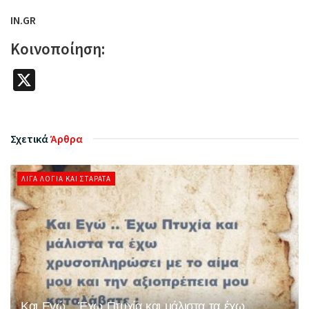
IN.GR
Κοινοποίηση:
X
Σχετικά
Άρθρα
ΛΊΓΑ ΛΌΓΙΑ ΚΑΙ ΣΤΑΡΆΤΑ
Και Εγώ .. Έχω Πτυχία και μάλιστα τα έχω