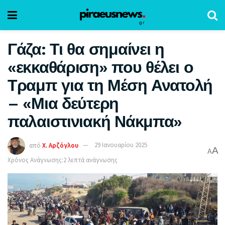
Γάζα: Τι θα σημαίνει η
«εκκαθάριση» που θέλει ο
Τραμπ για τη Μέση Ανατολή
– «Μια δεύτερη
παλαιστινιακή Νάκμπα»
από
Χ. Αρζόγλου
29 Ιανουαρίου 2025
A
A
Χρόνος Ανάγνωσης:2 λεπτά ανάγνωσης