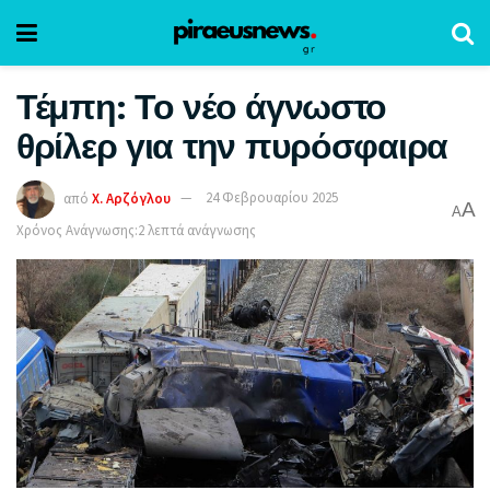
Τέμπη: Το νέο άγνωστο
θρίλερ για την πυρόσφαιρα
από
Χ. Αρζόγλου
24 Φεβρουαρίου 2025
A
A
Χρόνος Ανάγνωσης:2 λεπτά ανάγνωσης