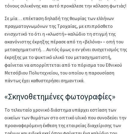
τόνους σιλικόνης και αυτό προκάλεσε την κόλαση φωτιάς!
Σε μία… επέκταση δηλαδή της θεωρίας των ελλήνων
πραγματογνωμόνων της Τροχαίας, με επιπρόσθετο
ενισχυτικό το ότι η «κλωστή»-καλώδιο τη στιγμή της
ακανόνιστης έκρηξης πέρασε από τη «βελόνα» – οπή του
μετασχηματιστή… Αυτός όμως ο εν γένει συσχετισμός της
έκρηξης με το ψυκτικό υλικό του μετασχηματιστή,
φαίνεται να απορρίπτεται από το πόρισμα του Εθνικού
Μετσόβιου Πολυτεχνείου, του οποίου η παρουσίαση
πάντως έχει καθυστερήσει σημαντικά.
«Σκηνοθετημένες φωτογραφίες»
Το τελευταίο χρονικό διάστημα υπάρχει εστίαση των
οικείων των θυμάτων στο οπτικό υλικό που συνοδεύει την
προαναφερόμενη έκθεση της εταιρείας διαχείρισης των
τρένων και ειδικά εκεί όπου φαίνεται ένα καλώδιο του