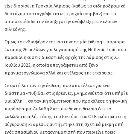
είχε διορίσει η Τροχαία Λάρισας (καθώς το σιδηροδρομικό
δυστύχημα καταγράφεται ως τροχαίο συμβάν) και το
οποίο απέδιδε την έκρηξη στην ανάφλεξη των ελαίων
σιλικόνης.
Ομως το ενδιαφέρον εστιάστηκε σε μία έκθεση – πόρισμα
έκτασης 26 σελίδων για λογαριασμό της Hellenic Train που
παραδόθηκε στις δικαστικές αρχές της Λάρισας στις 25
Ιουλίου 2023, η οποία υπογράφεται από ξένο
πραγματογνώμονα αλλά και στέλεχος της εταιρείας.
Σε αυτή λοιπόν την έκθεση, που αποτέλεσε για ένα
διάστημα «πυξίδα» στις έρευνες, μνημονεύεται ότι υπήρξε
μια άλλη… σατανική σύμπτωση που προκάλεσε τη φονική
πυρόσφαιρα. Δηλαδή διατυπώθηκε η θεωρία ότι το
καλώδιο υψηλής τάσης του δικτύου του ΟΣΕ «κόπηκε» στη
σύγκρουση κι αμέσως αυτή μπήκε στη σχετικά μικρή οπή
ενός σπασμένου μετασχηματιστή που περιείχε τρεις