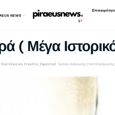
Επικαιρότητ
RAEUS NEWS
ά ( Μέγα Ιστορικό
:
Λίγα λόγια και Σταράτα
,
Σημαντικά
Χρόνος Ανάγνωσης:2 λεπτά ανάγνωσης