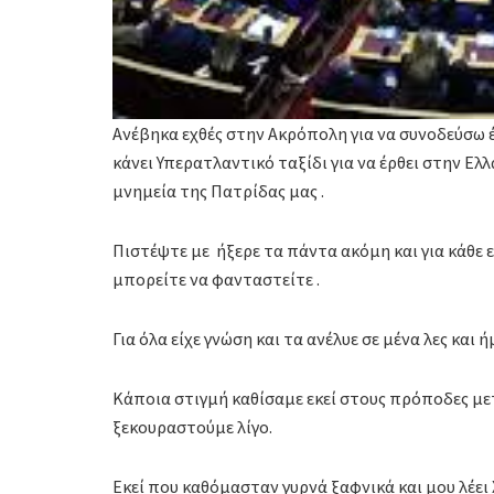
Ανέβηκα εχθές στην Ακρόπολη για να συνοδεύσω έ
κάνει Υπερατλαντικό ταξίδι για να έρθει στην Ελλ
μνημεία της Πατρίδας μας .
Πιστέψτε με ήξερε τα πάντα ακόμη και για κάθε 
μπορείτε να φανταστείτε .
Για όλα είχε γνώση και τα ανέλυε σε μένα λες και 
Κάποια στιγμή καθίσαμε εκεί στους πρόποδες μετ
ξεκουραστούμε λίγο.
Εκεί που καθόμασταν γυρνά ξαφνικά και μου λέει Χά