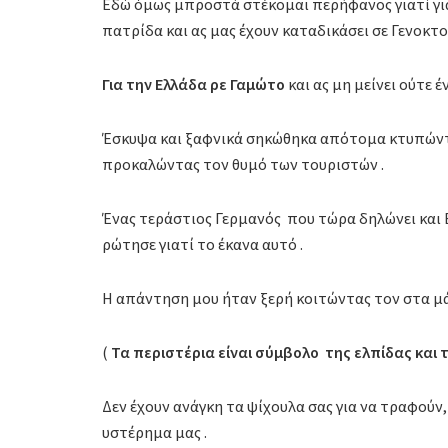
Εδώ όμως μπροστά στέκομαι περήφανος γιατί για
πατρίδα και ας μας έχουν καταδικάσει σε Γενοκτον
Για την Ελλάδα ρε Γαμώτο
και ας μη μείνει ούτε έ
Έσκυψα και ξαφνικά σηκώθηκα απότομα κτυπώντα
προκαλώντας τον θυμό των τουριστών .
Ένας τεράστιος Γερμανός που τώρα δηλώνει και 
ρώτησε γιατί το έκανα αυτό .
Η απάντηση μου ήταν ξερή κοιτώντας τον στα μά
(
Τα περιστέρια είναι σύμβολο της ελπίδας και 
Δεν έχουν ανάγκη τα ψίχουλα σας για να τραφούν
υστέρημα μας .