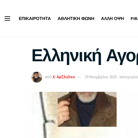
ΕΠΙΚΑΙΡΌΤΗΤΑ
ΑΘΛΗΤΙΚΉ ΦΩΝΉ
ΆΛΛΗ ΌΨΗ
PI
Ελληνική Αγορ
από
Χ. Αρζόγλου
29 Νοεμβρίου 2025
κατηγορία