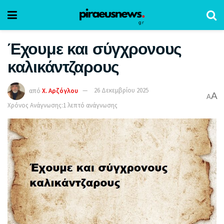
Έχουμε και σύγχρονους
καλικάντζαρους
από
Χ. Αρζόγλου
26 Δεκεμβρίου 2025
A
A
Χρόνος Ανάγνωσης:1 λεπτό ανάγνωσης