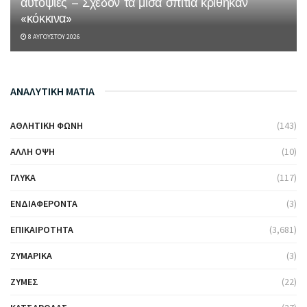
αυτοψίες – Σχεδόν τα μισά σπίτια κρίθηκαν
«κόκκινα»
8 ΑΥΓΟΎΣΤΟΥ 2026
ΑΝΑΛΥΤΙΚΗ ΜΑΤΙΑ
ΑΘΛΗΤΙΚΉ ΦΩΝΉ
(143)
ΆΛΛΗ ΌΨΗ
(10)
ΓΛΥΚΆ
(117)
ΕΝΔΙΑΦΈΡΟΝΤΑ
(3)
ΕΠΙΚΑΙΡΌΤΗΤΑ
(3,681)
ΖΥΜΑΡΙΚΆ
(3)
ΖΎΜΕΣ
(22)