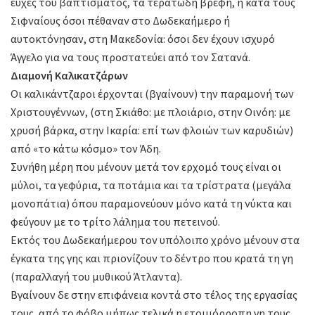
ευχές του βαπτίσματος, τα τερατώδη βρέφη, ή κατά τους
Σιφναίους όσοι πέθαναν στο Δωδεκαήμερο ή
αυτοκτόνησαν, στη Μακεδονία: όσοι δεν έχουν ισχυρό
Άγγελο για να τους προστατεύει από τον Σατανά.
Διαμονή Καλικατζάρων
Οι καλικάντζαροι έρχονται (βγαίνουν) την παραμονή των
Χριστουγέννων, (στη Σκιάθο: με πλοιάριο, στην Οινόη: με
χρυσή βάρκα, στην Ικαρία: επί των φλοιών των καρυδιών)
από «το κάτω κόσμο» τον Άδη.
Συνήθη μέρη που μένουν μετά τον ερχομό τους είναι οι
μύλοι, τα γεφύρια, τα ποτάμια και τα τρίστρατα (μεγάλα
μονοπάτια) όπου παραμονεύουν μόνο κατά τη νύκτα και
φεύγουν με το τρίτο λάλημα του πετεινού.
Εκτός του Δωδεκαήμερου τον υπόλοιπο χρόνο μένουν στα
έγκατα της γης και πριονίζουν το δέντρο που κρατά τη γη
(παραλλαγή του μυθικού Άτλαντα).
Βγαίνουν δε στην επιφάνεια κοντά στο τέλος της εργασίας
τους, από το φόβο μήπως τελικά η ετοιμόρροπη γη τους