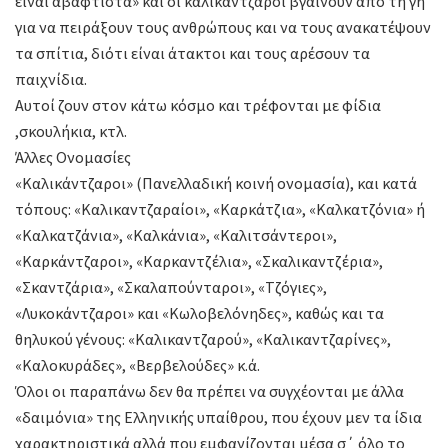
είναι αβάφτιστα» και οι καλικάντζαροι βγαίνουν από τη γη
για να πειράξουν τους ανθρώπους και να τους ανακατέψουν
τα σπίτια, διότι είναι άτακτοι και τους αρέσουν τα
παιχνίδια.
Αυτοί ζουν στον κάτω κόσμο και τρέφονται με φίδια
,σκουλήκια, κτλ.
Άλλες Ονομασίες
«Καλικάντζαροι» (Πανελλαδική κοινή ονομασία), και κατά
τόπους: «Καλικαντζαραίοι», «Καρκάτζια», «Καλκατζόνια» ή
«Καλκατζάνια», «Καλκάνια», «Καλιτσάντεροι»,
«Καρκάντζαροι», «Καρκαντζέλια», «Σκαλικαντζέρια»,
«Σκαντζάρια», «Σκαλαπούνταροι», «Τζόγιες»,
«Λυκοκάντζαροι» και «Κωλοβελόνηδες», καθώς και τα
θηλυκού γένους: «Καλικαντζαρού», «Καλικαντζαρίνες»,
«Καλοκυράδες», «Βερβελούδες» κ.ά.
Όλοι οι παραπάνω δεν θα πρέπει να συγχέονται με άλλα
«δαιμόνια» της Ελληνικής υπαίθρου, που έχουν μεν τα ίδια
χαρακτηριστικά αλλά που εμφανίζονται μέσα σ΄ όλο το