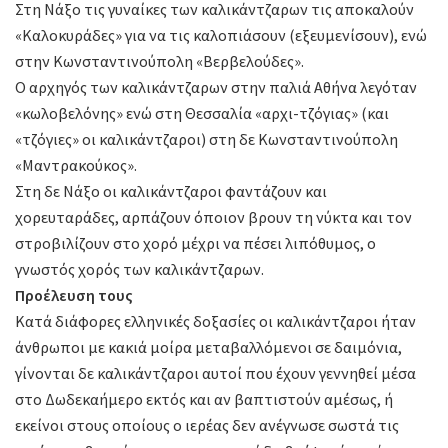
Στη Νάξο τις γυναίκες των καλικάντζαρων τις αποκαλούν
«Καλοκυράδες» για να τις καλοπιάσουν (εξευμενίσουν), ενώ
στην Κωνσταντινούπολη «Βερβελούδες».
Ο αρχηγός των καλικάντζαρων στην παλιά Αθήνα λεγόταν
«κωλοβελόνης» ενώ στη Θεσσαλία «αρχι-τζόγιας» (και
«τζόγιες» οι καλικάντζαροι) στη δε Κωνσταντινούπολη
«Μαντρακούκος».
Στη δε Νάξο οι καλικάντζαροι φαντάζουν και
χορευταράδες, αρπάζουν όποιον βρουν τη νύκτα και τον
στροβιλίζουν στο χορό μέχρι να πέσει λιπόθυμος, ο
γνωστός χορός των καλικάντζαρων.
Προέλευση τους
Κατά διάφορες ελληνικές δοξασίες οι καλικάντζαροι ήταν
άνθρωποι με κακιά μοίρα μεταβαλλόμενοι σε δαιμόνια,
γίνονται δε καλικάντζαροι αυτοί που έχουν γεννηθεί μέσα
στο Δωδεκαήμερο εκτός και αν βαπτιστούν αμέσως, ή
εκείνοι στους οποίους ο ιερέας δεν ανέγνωσε σωστά τις