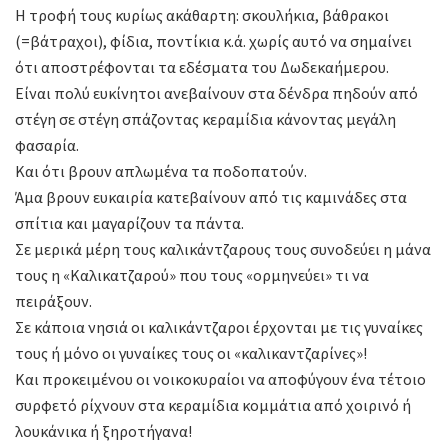
Η τροφή τους κυρίως ακάθαρτη: σκουλήκια, βάθρακοι
(=βάτραχοι), φίδια, ποντίκια κ.ά. χωρίς αυτό να σημαίνει
ότι αποστρέφονται τα εδέσματα του Δωδεκαήμερου.
Είναι πολύ ευκίνητοι ανεβαίνουν στα δένδρα πηδούν από
στέγη σε στέγη σπάζοντας κεραμίδια κάνοντας μεγάλη
φασαρία.
Και ότι βρουν απλωμένα τα ποδοπατούν.
Άμα βρουν ευκαιρία κατεβαίνουν από τις καμινάδες στα
σπίτια και μαγαρίζουν τα πάντα.
Σε μερικά μέρη τους καλικάντζαρους τους συνοδεύει η μάνα
τους η «Καλικατζαρού» που τους «ορμηνεύει» τι να
πειράξουν.
Σε κάποια νησιά οι καλικάντζαροι έρχονται με τις γυναίκες
τους ή μόνο οι γυναίκες τους οι «καλικαντζαρίνες»!
Και προκειμένου οι νοικοκυραίοι να αποφύγουν ένα τέτοιο
συρφετό ρίχνουν στα κεραμίδια κομμάτια από χοιρινό ή
λουκάνικα ή ξηροτήγανα!