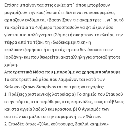
Επίσης μπαίνοντας στις οικίες απ΄ όπου μπορέσουν
μαγαρίζουν την κουζίνα σε ότι δεν είναι νοικοκυρεμένο,
αρπάζουν ενδύματα, «βασανίζουν τις ακαμάτρες… γι΄ αυτό
τα κορίτσια το 40ήμερο προσπαθούν να φτιάξουν όσο
γίνεται πιο πολύ γνέμα» (Σάμος) ή σκορπούν το αλεύρι, την
τέφρα από το τζάκι τη «δωδεκαμερίτικη» ή
«καλικαντζαρήσια» ή «τη στάχτη που δεν άκουσε το εν
Ιορδάνη» και που θεωρείται ακατάλληλη για οποιαδήποτε
χρήση.
Αποτρεπτικά Μέσα που μπορούμε να χρησιμοποιήσουμε
Τα αποτρεπτικά μέσα που λαμβάνονται κατά των
Καλικάντζαρων διακρίνονται σε τρεις κατηγορίες:
1. Πράξεις χριστιανικής λατρείας: α) Το σημείο του Σταυρού
στην πόρτα, στα παράθυρα, στις καμινάδες, τους στάβλους
και στα αγγεία λαδιού και κρασιού. β) Ο Αγιασμός των
σπιτιών και μάλιστα την παραμονή των Φώτων.
2. Επωδές: όπως «ξύλα, κούτσουρα, δαυλιά καημένα»