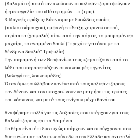
(Καλαμάτα) που όταν ακούσουν οι καλικάντζαροι φεύγουν
ή η απαγγελία του «Πάτερ ημών….» (τρις).
3. Μαγικές πράξεις: Κάπνισμα με δυσώδεις ουσίες
(παλιοτσάρουχου), εμφανή επίδειξη χοιρινού οστού,
περίαπτα (χαϊμαλιά) πίσω από την πόρτα, το μαυρομάνικο
μαχαίρι, το αναμμένο δαυλί (“τρεχάτε γειτόνοι με τα
δένδρινα δαυλιά” Τριφυλία).
Την παραμονή των Θεοφανίων τους «ζεματίζουν» από το
λάδι που παρασκευάζουν οι νοικοκυρές τηγανίτες
(λαλαγγίτες, λουκουμάδες).
Όταν όμως συλλάβουν κανένα από τους καλικάντζαρους
τον δένουν και τον υποχρεώνουν να μετρήσει τις τρύπες
του κόσκινου, και μετά τους πνίγουν μέχρι θανάτου.
Αναφέραμε πολλά για τις Δοξασίες που υπάρχουν για τους
Καλικάτζαρους και τα Δαιμόνια.
Το θέμα είναι ότι δυστυχώς υπάρχουν και οι σύγχρονοι που
δυστυχώς μας ταλαιπωρούν εδώ στην Ελλάδα και όχι απλά