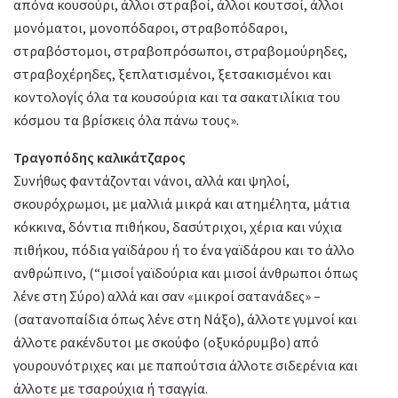
απόνα κουσούρι, άλλοι στραβοί, άλλοι κουτσοί, άλλοι
μονόματοι, μονοπόδαροι, στραβοπόδαροι,
στραβόστομοι, στραβοπρόσωποι, στραβομούρηδες,
στραβοχέρηδες, ξεπλατισμένοι, ξετσακισμένοι και
κοντολογίς όλα τα κουσούρια και τα σακατιλίκια του
κόσμου τα βρίσκεις όλα πάνω τους».
Τραγοπόδης καλικάτζαρος
Συνήθως φαντάζονται νάνοι, αλλά και ψηλοί,
σκουρόχρωμοι, με μαλλιά μικρά και ατημέλητα, μάτια
κόκκινα, δόντια πιθήκου, δασύτριχοι, χέρια και νύχια
πιθήκου, πόδια γαϊδάρου ή το ένα γαϊδάρου και το άλλο
ανθρώπινο, (“μισοί γαϊδούρια και μισοί άνθρωποι όπως
λένε στη Σύρο) αλλά και σαν «μικροί σατανάδες» –
(σατανοπαίδια όπως λένε στη Νάξο), άλλοτε γυμνοί και
άλλοτε ρακένδυτοι με σκούφο (οξυκόρυμβο) από
γουρουνότριχες και με παπούτσια άλλοτε σιδερένια και
άλλοτε με τσαρούχια ή τσαγγία.