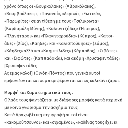
χρόνο όπως οι «Βουρκόλακες» (=Βρυκόλακες),
«Βουρβούλακες», «Παγανοί», «Αερικά», «Ξωτικά»,
«Παρωρίτες» σε αντίθεση με τους «Τσιλικρωτά»
(Καρδαμύλη Μάνης), «Καλιοντζήδες» (Ήπειρος),
«Πλανήταροι» και «Πλανηταρούδια» (Κύπρος), «Κατσι-
άδες» (Χίος), «Κάηδες» και «Καλισπούδηδες» (Σάμος),
«Κάηδες» αλλά και «Καημπίλιδες» (Κάρπαθος), «Σιβότες»
και «Σιφώτες» (Καππαδοκία), και ακόμη «Χρυσαφεντάδες»
[Χρυσαφεντάδες
Ας εμάς καλοί] (Οινόη-Πόντος) που γενικά αυτοί
εμφανίζονται και συμπεριφέρονται και ως καλικάντζαροι.
Μορφή και Χαρακτηριστικά τους .
Ο λαός τους φαντάζεται με διάφορες μορφές κατά περιοχή
με κοινό γνώρισμα την ασχήμια τους.
Κατά Αραχωβίτικη περιγραφή αυτοί είναι:
«κακομούτσουνοι» και «σιχαμένοι», «καθένας τους έχει κι