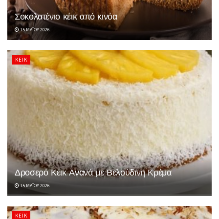
Σοκολατένιο κέικ από κινόα
15 ΜΑΪ́ΟΥ 2026
ΚΈΙΚ
Δροσερό Κέικ Ανανά με Βελούδινη Κρέμα
15 ΜΑΪ́ΟΥ 2026
ΚΈΙΚ