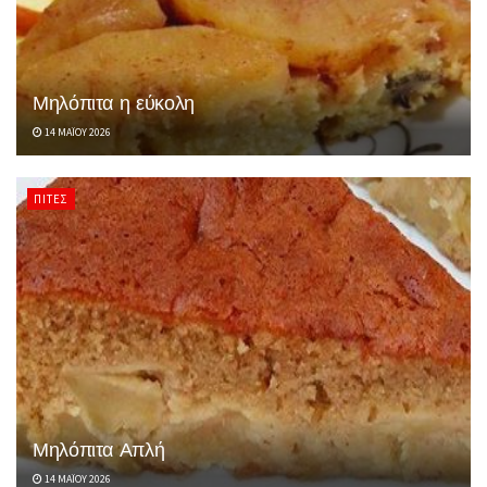
Μηλόπιτα η εύκολη
14 ΜΑΪ́ΟΥ 2026
ΠΊΤΕΣ
Μηλόπιτα Απλή
14 ΜΑΪ́ΟΥ 2026