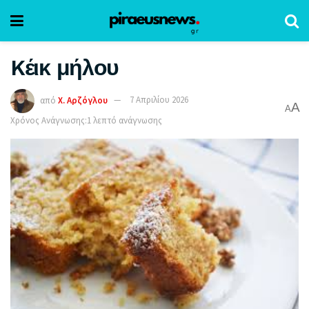
Kέικ μήλου
από
Χ. Αρζόγλου
7 Απριλίου 2026
A
A
Χρόνος Ανάγνωσης:1 λεπτό ανάγνωσης