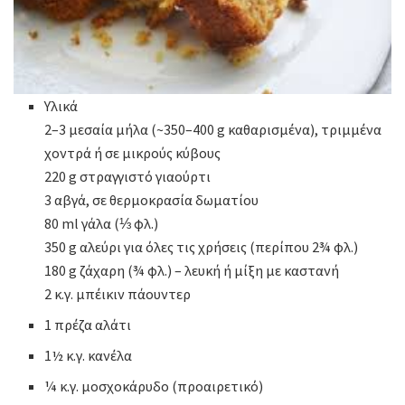
Υλικά
2–3 μεσαία μήλα (~350–400 g καθαρισμένα), τριμμένα
χοντρά ή σε μικρούς κύβους
220 g στραγγιστό γιαούρτι
3 αβγά, σε θερμοκρασία δωματίου
80 ml γάλα (⅓ φλ.)
350 g αλεύρι για όλες τις χρήσεις (περίπου 2¾ φλ.)
180 g ζάχαρη (¾ φλ.) – λευκή ή μίξη με καστανή
2 κ.γ. μπέικιν πάουντερ
1 πρέζα αλάτι
1½ κ.γ. κανέλα
¼ κ.γ. μοσχοκάρυδο (προαιρετικό)