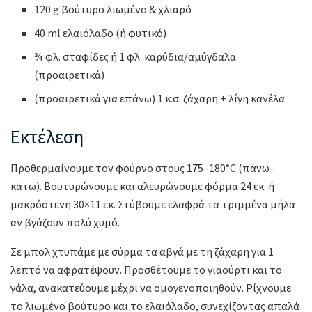
120 g βούτυρο λιωμένο & χλιαρό
40 ml ελαιόλαδο (ή φυτικό)
¾ φλ. σταφίδες ή 1 φλ. καρύδια/αμύγδαλα
(προαιρετικά)
(προαιρετικά για επάνω) 1 κ.σ. ζάχαρη + λίγη κανέλα
Εκτέλεση
Προθερμαίνουμε τον φούρνο στους 175–180°C (πάνω–
κάτω). Βουτυρώνουμε και αλευρώνουμε φόρμα 24 εκ. ή
μακρόστενη 30×11 εκ. Στύβουμε ελαφρά τα τριμμένα μήλα
αν βγάζουν πολύ χυμό.
Σε μπολ χτυπάμε με σύρμα τα αβγά με τη ζάχαρη για 1
λεπτό να αφρατέψουν. Προσθέτουμε το γιαούρτι και το
γάλα, ανακατεύουμε μέχρι να ομογενοποιηθούν. Ρίχνουμε
το λιωμένο βούτυρο και το ελαιόλαδο, συνεχίζοντας απαλά