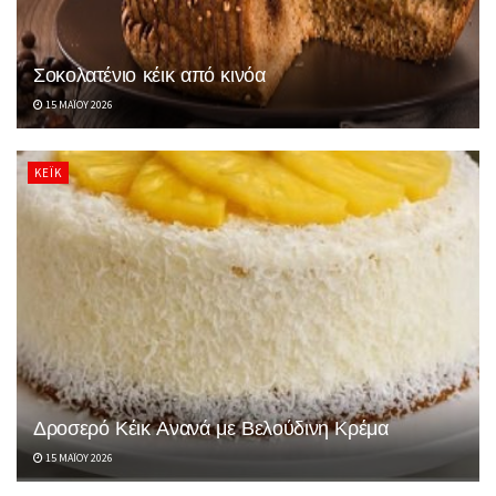
Σοκολατένιο κέικ από κινόα
15 ΜΑΪ́ΟΥ 2026
ΚΈΙΚ
Δροσερό Κέικ Ανανά με Βελούδινη Κρέμα
15 ΜΑΪ́ΟΥ 2026