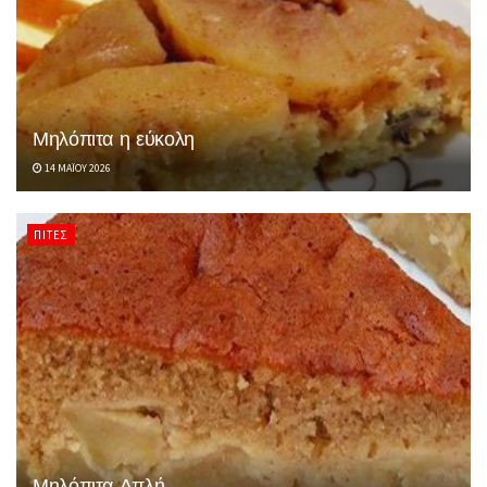
Μηλόπιτα η εύκολη
14 ΜΑΪ́ΟΥ 2026
ΠΊΤΕΣ
Μηλόπιτα Απλή