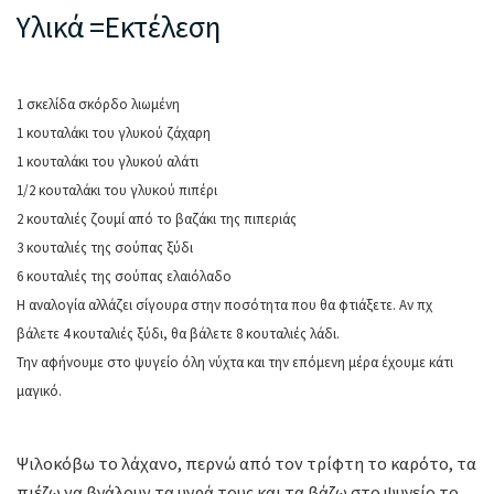
Υλικά =Εκτέλεση
1 σκελίδα σκόρδο λιωμένη
1 κουταλάκι του γλυκού ζάχαρη
1 κουταλάκι του γλυκού αλάτι
1/2 κουταλάκι του γλυκού πιπέρι
2 κουταλιές ζουμί από το βαζάκι της πιπεριάς
3 κουταλιές της σούπας ξύδι
6 κουταλιές της σούπας ελαιόλαδο
Η αναλογία αλλάζει σίγουρα στην ποσότητα που θα φτιάξετε. Αν πχ
βάλετε 4 κουταλιές ξύδι, θα βάλετε 8 κουταλιές λάδι.
Την αφήνουμε στο ψυγείο όλη νύχτα και την επόμενη μέρα έχουμε κάτι
μαγικό.
Ψιλοκόβω το λάχανο, περνώ από τον τρίφτη το καρότο, τα
πιέζω να βγάλουν τα υγρά τους και τα βάζω στο ψυγείο το