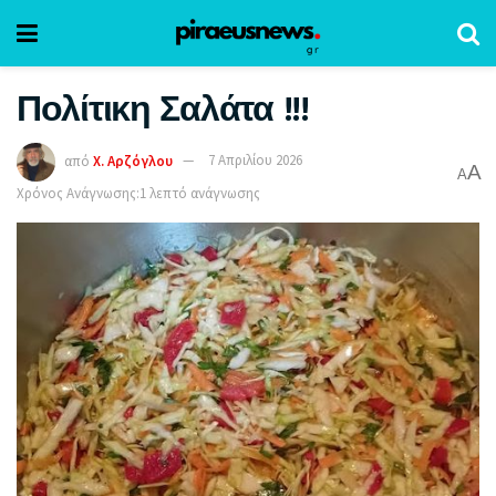
Πολίτικη Σαλάτα !!!
από
Χ. Αρζόγλου
7 Απριλίου 2026
A
A
Χρόνος Ανάγνωσης:1 λεπτό ανάγνωσης