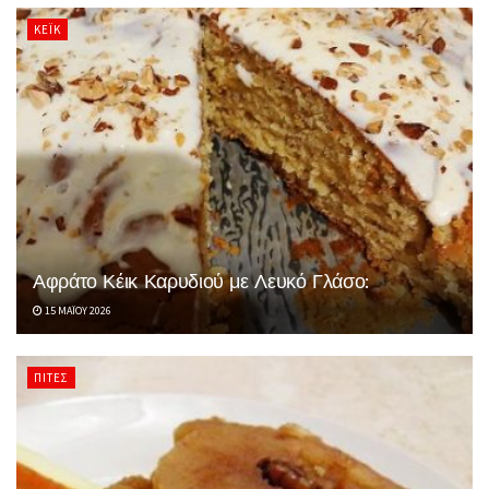
ΚΈΙΚ
Αφράτο Κέικ Καρυδιού με Λευκό Γλάσο:
15 ΜΑΪ́ΟΥ 2026
ΠΊΤΕΣ