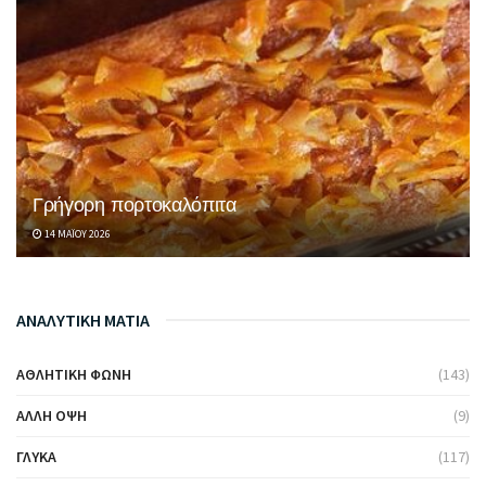
Γρήγορη πορτοκαλόπιτα
14 ΜΑΪ́ΟΥ 2026
ΑΝΑΛΥΤΙΚΗ ΜΑΤΙΑ
ΑΘΛΗΤΙΚΉ ΦΩΝΉ
(143)
ΆΛΛΗ ΌΨΗ
(9)
ΓΛΥΚΆ
(117)