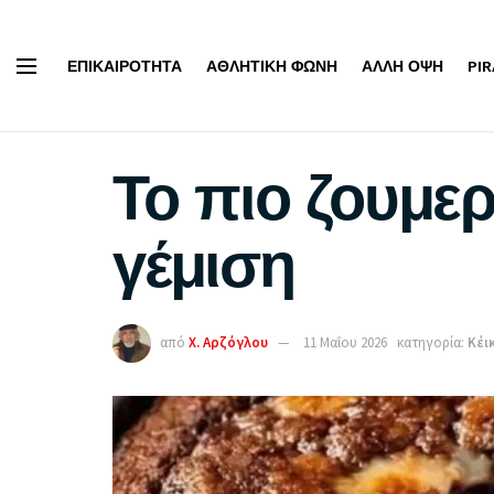
ΕΠΙΚΑΙΡΌΤΗΤΑ
ΑΘΛΗΤΙΚΉ ΦΩΝΉ
ΆΛΛΗ ΌΨΗ
PI
Το πιο ζουμε
γέμιση
από
Χ. Αρζόγλου
11 Μαΐου 2026
κατηγορία:
Κέι