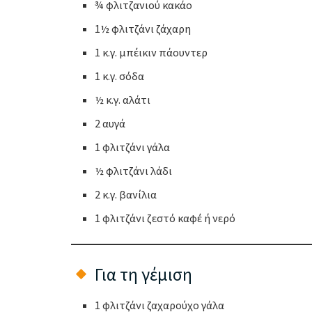
¾ φλιτζανιού κακάο
1½ φλιτζάνι ζάχαρη
1 κ.γ. μπέικιν πάουντερ
1 κ.γ. σόδα
½ κ.γ. αλάτι
2 αυγά
1 φλιτζάνι γάλα
½ φλιτζάνι λάδι
2 κ.γ. βανίλια
1 φλιτζάνι ζεστό καφέ ή νερό
Για τη γέμιση
1 φλιτζάνι ζαχαρούχο γάλα