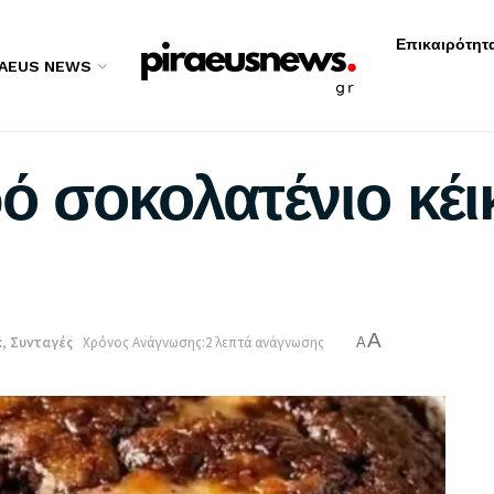
Επικαιρότητ
RAEUS NEWS
ρό σοκολατένιο κέ
A
κ
,
Συνταγές
Χρόνος Ανάγνωσης:2 λεπτά ανάγνωσης
A