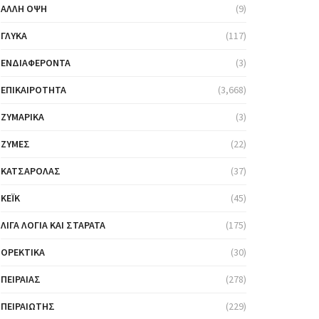
ΆΛΛΗ ΌΨΗ
(9)
ΓΛΥΚΆ
(117)
ΕΝΔΙΑΦΈΡΟΝΤΑ
(3)
ΕΠΙΚΑΙΡΌΤΗΤΑ
(3,668)
ΖΥΜΑΡΙΚΆ
(3)
ΖΎΜΕΣ
(22)
ΚΑΤΣΑΡΌΛΑΣ
(37)
ΚΈΙΚ
(45)
ΛΊΓΑ ΛΌΓΙΑ ΚΑΙ ΣΤΑΡΆΤΑ
(175)
ΟΡΕΚΤΙΚΆ
(30)
ΠΕΙΡΑΙΆΣ
(278)
ΠΕΙΡΑΙΏΤΗΣ
(229)