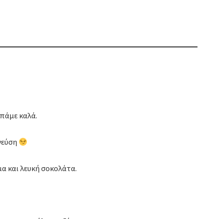
υπάμε καλά.
 γεύση
α και λευκή σοκολάτα.