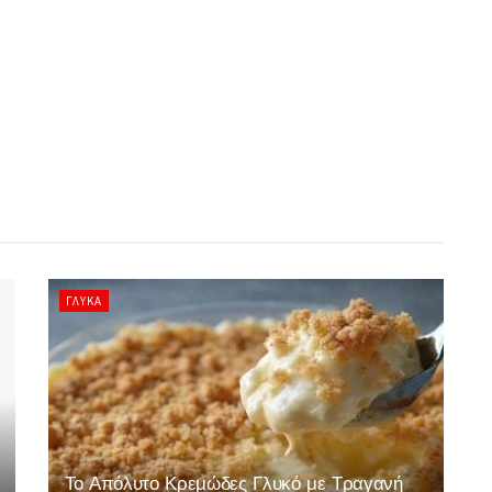
ΓΛΥΚΆ
Το Απόλυτο Κρεμώδες Γλυκό με Τραγανή