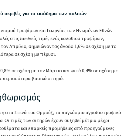
λύ ακριβές για το εισόδημα των πολιτών
γανισμού Τροφίμων και Γεωργίας των Ηνωμένων Εθνών
ολές στις διεθνείς τιμές ενός καλαθιού τροφίμων,
 τον Απρίλιο, σημειώνοντας άνοδο 1,6% σε σχέση με το
τερα σε σχέση με πέρυσι.
0,8% σε σχέση με τον Μάρτιο και κατά 0,4% σε σχέση με
α περισσότερα βασικά σιτηρά.
ληθωρισμός
ίση στα Στενά του Ορμούζ, τα παγκόσμια αγροδιατροφικά
. Οι τιμές των σιτηρών έχουν αυξηθεί μέτρια μέχρι
αποθέματα και επαρκείς προμήθειες από προηγούμενες
ουν μεγαλύτερες αυξήσεις τιμών, κυρίως λόγω των τιμών