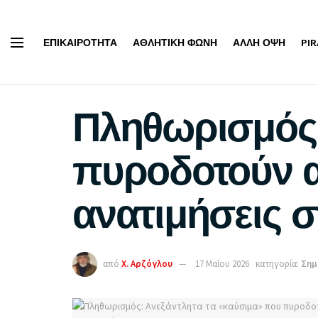
ΕΠΙΚΑΙΡΌΤΗΤΑ
ΑΘΛΗΤΙΚΉ ΦΩΝΉ
ΆΛΛΗ ΌΨΗ
PI
Πληθωρισμός:
πυροδοτούν α
ανατιμήσεις σ
από
Χ. Αρζόγλου
17 Μαΐου 2026
κατηγορία:
Σημ