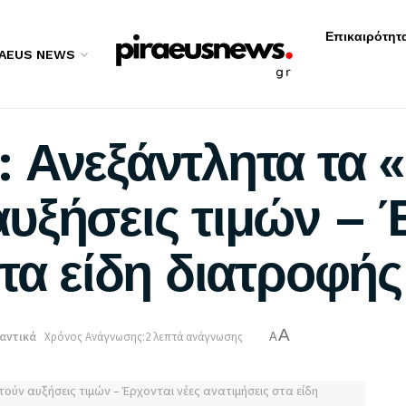
Επικαιρότητ
RAEUS NEWS
 Ανεξάντλητα τα 
υξήσεις τιμών – Έ
τα είδη διατροφής
A
αντικά
Χρόνος Ανάγνωσης:2 λεπτά ανάγνωσης
A