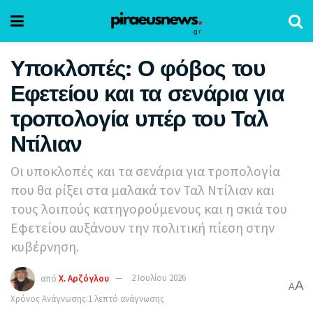
Υποκλοπές: Ο φόβος του
Εφετείου και τα σενάρια για
τροπολογία υπέρ του Ταλ
Ντίλιαν
Οι υποκλοπές και τα σενάρια για τροπολογία
που θα ρίξει στα μαλακά τον Ταλ Ντίλιαν και
τους λοιπούς κατηγορούμενους και η σκιά του
Εφετείου αυξάνουν την πολιτική πίεση στην
κυβέρνηση.
από
Χ. Αρζόγλου
2 Ιουλίου 2026
A
A
Χρόνος Ανάγνωσης:1 λεπτό ανάγνωσης