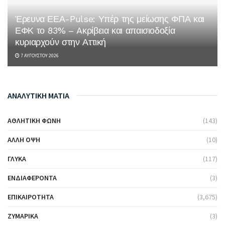
Έρευνα ΕΕΑ-Pulse: Υπέρ της μείωσης ΦΠΑ και
ΕΦΚ το 83% – Aκρίβεια και απαισιοδοξία
κυριαρχούν στην Αττική
7 ΑΥΓΟΎΣΤΟΥ 2026
ΑΝΑΛΥΤΙΚΗ ΜΑΤΙΑ
ΑΘΛΗΤΙΚΉ ΦΩΝΉ
(143)
ΆΛΛΗ ΌΨΗ
(10)
ΓΛΥΚΆ
(117)
ΕΝΔΙΑΦΈΡΟΝΤΑ
(3)
ΕΠΙΚΑΙΡΌΤΗΤΑ
(3,675)
ΖΥΜΑΡΙΚΆ
(3)