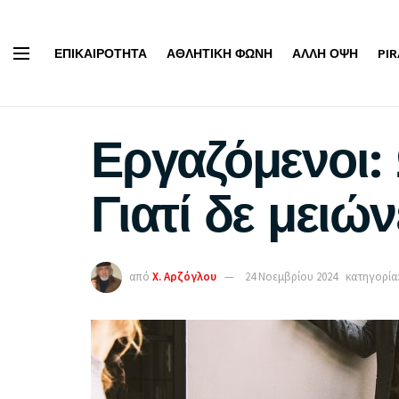
ΕΠΙΚΑΙΡΌΤΗΤΑ
ΑΘΛΗΤΙΚΉ ΦΩΝΉ
ΆΛΛΗ ΌΨΗ
PI
Εργαζόμενοι:
Γιατί δε μειώ
από
Χ. Αρζόγλου
24 Νοεμβρίου 2024
κατηγορία