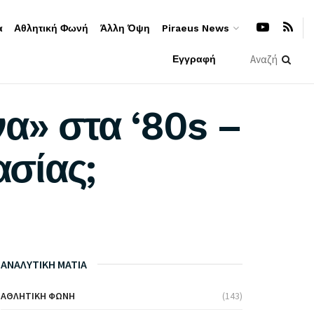
α
Αθλητική Φωνή
Άλλη Όψη
Piraeus News
Εγγραφή
α» στα ‘80s –
ασίας;
ΑΝΑΛΥΤΙΚΗ ΜΑΤΙΑ
ΑΘΛΗΤΙΚΉ ΦΩΝΉ
(143)