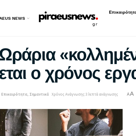
Επικαιρότητ
RAEUS NEWS
 Ωράρια «κολλημέν
νεται ο χρόνος εργ
A
:
Επικαιρότητα
,
Σημαντικά
Χρόνος Ανάγνωσης:3 λεπτά ανάγνωσης
A