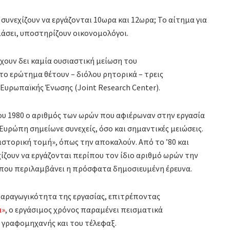
 συνεχίζουν να εργάζονται 10ωρα και 12ωρα; Το αίτημα για
μάσει, υποστηρίζουν οικονομολόγοι.
έχουν δει καμία ουσιαστική μείωση του
το ερώτημα θέτουν – διόλου ρητορικά – τρεις
Ευρωπαϊκής Ένωσης (Joint Research Center).
του 1980 ο αριθμός των ωρών που αφιέρωναν στην εργασία
υρώπη σημείωνε συνεχείς, όσο και σημαντικές μειώσεις.
ιστορική τομή», όπως την αποκαλούν. Από το ’80 και
ίζουν να εργάζονται περίπου τον ίδιο αριθμό ωρών την
ς που περιλαμβάνει η πρόσφατα δημοσιευμένη έρευνα.
παραγωγικότητα της εργασίας, επιτρέποντας
α»
, ο εργάσιμος χρόνος παραμένει πεισματικά
ς γραφομηχανής και του τέλεφαξ.