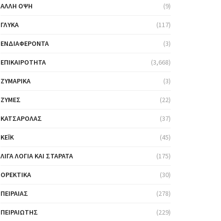
ΆΛΛΗ ΌΨΗ
(9)
ΓΛΥΚΆ
(117)
ΕΝΔΙΑΦΈΡΟΝΤΑ
(3)
ΕΠΙΚΑΙΡΌΤΗΤΑ
(3,668)
ΖΥΜΑΡΙΚΆ
(3)
ΖΎΜΕΣ
(22)
ΚΑΤΣΑΡΌΛΑΣ
(37)
ΚΈΙΚ
(45)
ΛΊΓΑ ΛΌΓΙΑ ΚΑΙ ΣΤΑΡΆΤΑ
(175)
ΟΡΕΚΤΙΚΆ
(30)
ΠΕΙΡΑΙΆΣ
(278)
ΠΕΙΡΑΙΏΤΗΣ
(229)