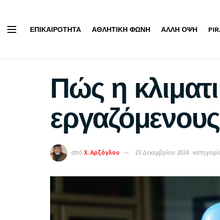
ΕΠΙΚΑΙΡΌΤΗΤΑ
ΑΘΛΗΤΙΚΉ ΦΩΝΉ
ΆΛΛΗ ΌΨΗ
PI
Πώς η κλιματι
εργαζόμενους
από
Χ. Αρζόγλου
23 Δεκεμβρίου 2024
κατηγορία