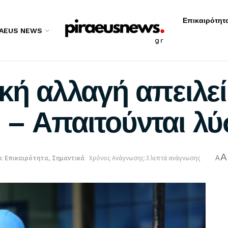
Επικαιρότητ
RAEUS NEWS
κή αλλαγή απειλεί
 – Απαιτούνται λύ
A
:
Επικαιρότητα
,
Σημαντικά
Χρόνος Ανάγνωσης:3 λεπτά ανάγνωσης
A