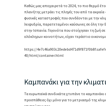
Καθώς μας αποχαιρετά το 2024, το πιο θερμό έτο
πλανήτης μετράει τις πληγές του από τα ακραία –
φυσικές καταστροφές που συνδέονται με την κλιμ
λειψυδρία, παρατεταμένοι καύσωνες σε όλη την 
στην Ισπανία. Γεγονότα που στοίχησαν τη ζωή σ
ολόκληρων κοινοτήτων, είχαν τεράστιο οικονομι
https://4e7c46a903c20edebd471d9f871f0b8f.safef
40/html/container.html
Καμπανάκι για την κλιματ
Τα ευρωπαϊκά συνδικάτα χτυπάνε το καμπανάκι στ
προσπάθειες όχι μόνο για το μετριασμό της κλιμ
επιπτώσεις της.