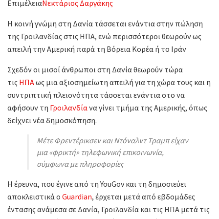
Επιμέλεια
Νεκτάριος Δαργάκης
Η κοινή γνώμη στη Δανία τάσσεται ενάντια στην πώληση
της Γροιλανδίας στις ΗΠΑ, ενώ περισσότεροι θεωρούν ως
απειλή την Αμερική παρά τη Βόρεια Κορέα ή το Ιράν
Σχεδόν οι μισοί άνθρωποι στη Δανία θεωρούν τώρα
τις
ΗΠΑ
ως μια αξιοσημείωτη απειλή για τη χώρα τους και η
συντριπτική πλειονότητα τάσσεται ενάντια στο να
αφήσουν τη
Γροιλανδία
να γίνει τμήμα της Αμερικής, όπως
δείχνει νέα δημοσκόπηση.
Μέτε Φρεντέρικσεν και Ντόναλντ Τραμπ είχαν
μια «φρικτή» τηλεφωνική επικοινωνία,
σύμφωνα με πληροφορίες
Η έρευνα, που έγινε από τη YouGov και τη δημοσιεύει
αποκλειστικά ο
Guardian
, έρχεται μετά από εβδομάδες
έντασης ανάμεσα σε Δανία, Γροιλανδία και τις ΗΠΑ μετά τις