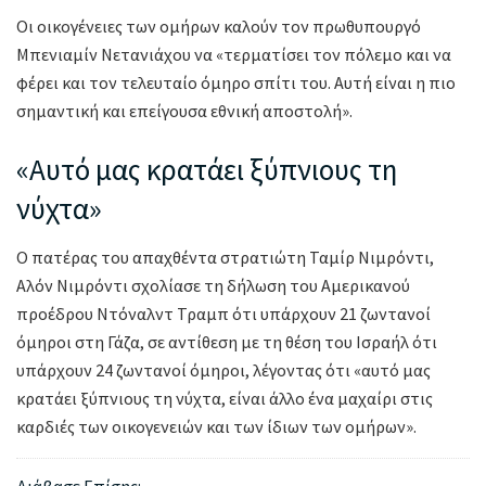
Οι οικογένειες των ομήρων καλούν τον πρωθυπουργό
Μπενιαμίν Νετανιάχου να «τερματίσει τον πόλεμο και να
φέρει και τον τελευταίο όμηρο σπίτι του. Αυτή είναι η πιο
σημαντική και επείγουσα εθνική αποστολή».
«Αυτό μας κρατάει ξύπνιους τη
νύχτα»
Ο πατέρας του απαχθέντα στρατιώτη Ταμίρ Νιμρόντι,
Αλόν Νιμρόντι σχολίασε τη δήλωση του Αμερικανού
προέδρου Ντόναλντ Τραμπ ότι υπάρχουν 21 ζωντανοί
όμηροι στη Γάζα, σε αντίθεση με τη θέση του Ισραήλ ότι
υπάρχουν 24 ζωντανοί όμηροι, λέγοντας ότι «αυτό μας
κρατάει ξύπνιους τη νύχτα, είναι άλλο ένα μαχαίρι στις
καρδιές των οικογενειών και των ίδιων των ομήρων».
Διάβασε Επίσης: