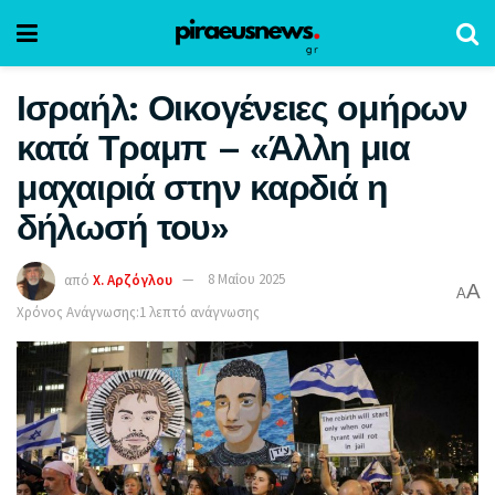
Ισραήλ: Οικογένειες ομήρων
κατά Τραμπ – «Άλλη μια
μαχαιριά στην καρδιά η
δήλωσή του»
από
Χ. Αρζόγλου
8 Μαΐου 2025
A
A
Χρόνος Ανάγνωσης:1 λεπτό ανάγνωσης