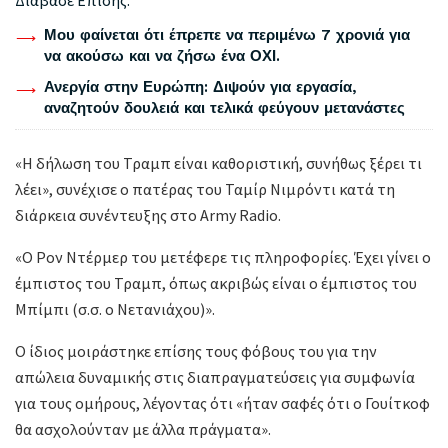
Μου φαίνεται ότι έπρεπε να περιμένω 7 χρονιά για
να ακούσω και να ζήσω ένα ΟΧΙ.
Ανεργία στην Ευρώπη: Διψούν για εργασία,
αναζητούν δουλειά και τελικά φεύγουν μετανάστες
«Η δήλωση του Τραμπ είναι καθοριστική, συνήθως ξέρει τι
λέει», συνέχισε ο πατέρας του Ταμίρ Νιμρόντι κατά τη
διάρκεια συνέντευξης στο Army Radio.
«Ο Ρον Ντέρμερ του μετέφερε τις πληροφορίες. Έχει γίνει ο
έμπιστος του Τραμπ, όπως ακριβώς είναι ο έμπιστος του
Μπίμπι (σ.σ. ο Νετανιάχου)».
Ο ίδιος μοιράστηκε επίσης τους φόβους του για την
απώλεια δυναμικής στις διαπραγματεύσεις για συμφωνία
για τους ομήρους, λέγοντας ότι «ήταν σαφές ότι ο Γουίτκοφ
θα ασχολούνταν με άλλα πράγματα».